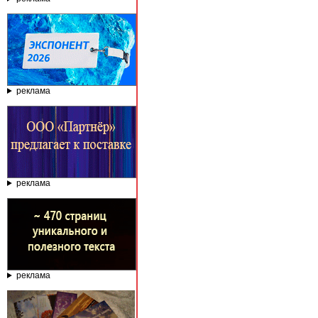
реклама
реклама
реклама