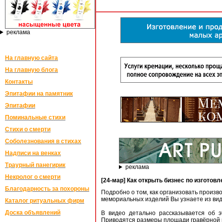
реклама
На главную сайта
На главную блога
Контакты
Эпитафии на памятник
Эпитафии
Поминальные стихи
Стихи о смерти
Соболезнования в стихах
Надписи на венках
Траурный панегирик
реклама
Некролог о смерти
[24-мар] Как открыть бизнес по изготов
Благодарность за похороны
Подробно о том, как организовать произв
мемориальных изделий Вы узнаете из вид
Каталог ритуальных фирм
Доска объявлений
В видео детально рассказывается об э
Приводятся размеры площади гравёрной м