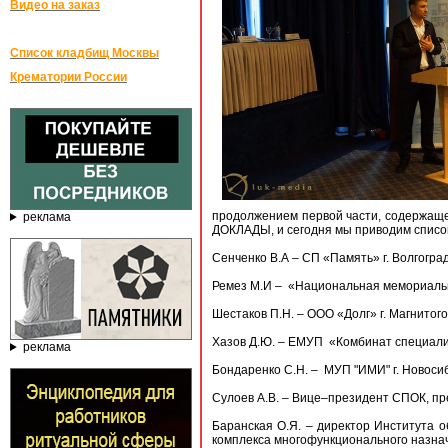
Видео на заказ
Список кладбищ Москвы
Крематории России
продолжением первой части, содержаще
реклама
ДОКЛАДЫ, и сегодня мы приводим список
Сенченко В.А – СП «Память» г. Волгогра
Ремез М.И – «Национальная мемориал
Шестаков П.Н. – ООО «Долг» г. Магнитого
Хазов Д.Ю. – ЕМУП «Комбинат специали
реклама
Бондаренко С.Н. – МУП "ИМИ" г. Новоси
Сулоев А.В. – Вице–президент СПОК, пре
Баранская О.Я. – директор Института 
комплекса многофункционального назнач