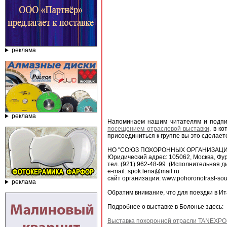
реклама
реклама
Напоминаем нашим читателям и подпи
посещением отраслевой выставки
, в к
присоединиться к группе вы это сделае
НО "СОЮЗ ПОХОРОННЫХ ОРГАНИЗАЦИ
Юридический адрес: 105062, Москва, Фурм
тел. (921) 962-48-99 (Исполнительная д
e-mail: spok.lena@mail.ru
сайт организации: www.pohoronotrasl-sou
реклама
Обратим внимание, что для поездки в И
Подробнее о выставке в Болонье здесь:
Выставка похоронной отрасли TANEXPO-2