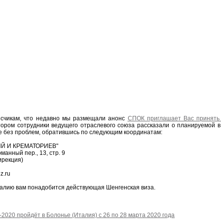
счикам, что недавно мы размещали анонс
СПОК приглашает Вас принять 
отором сотрудники ведущего отраслевого союза рассказали о планируемой 
те без проблем, обратившись по следующим координатам:
Й И КРЕМАТОРИЕВ"
анный пер., 13, стр. 9
ирекция)
z.ru
талию вам понадобится действующая Шенгенская виза.
020 пройдёт в Болонье (Италия) с 26 по 28 марта 2020 года