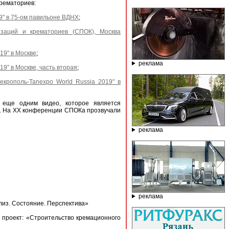
рематориев:
9" в 75-ом павильоне ВДНХ
;
заций и крематориев (СПОК), Москва
19" в Москве
;
реклама
19" в Москве, часть вторая
;
крополь-Tanexpo World Russia 2019" в
 еще одним видео, которое является
х. На XX конференции СПОКа прозвучали
реклама
реклама
лиз. Состояние. Перспектива»
 проект: «Строительство кремационного