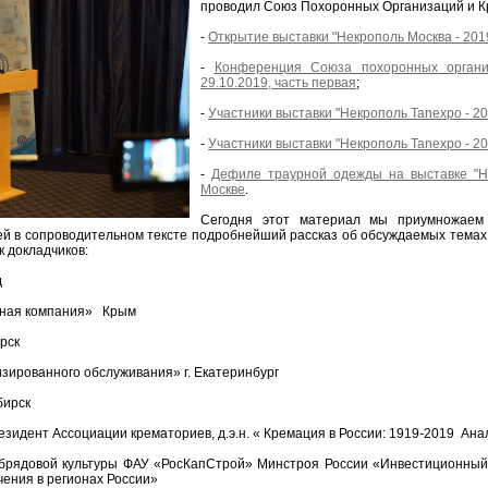
проводил Союз Похоронных Организаций и К
-
Открытие выставки "Некрополь Москва - 201
-
Конференция Союза похоронных органи
29.10.2019, часть первая
;
-
Участники выставки "Некрополь Tanexpo - 20
-
Участники выставки "Некрополь Tanexpo - 20
-
Дефиле траурной одежды на выставке "Не
Москве
.
Сегодня этот материал мы приумножаем
й в сопроводительном тексте подробнейший рассказ об обсуждаемых тема
 докладчиков:
д
ьная компания» Крым
рск
зированного обслуживания» г. Екатеринбург
бирск
зидент Ассоциации крематориев, д.э.н. « Кремация в России: 1919-2019 Ана
обрядовой культуры ФАУ «РосКапСтрой» Минстроя России «Инвестиционный
ения в регионах России»