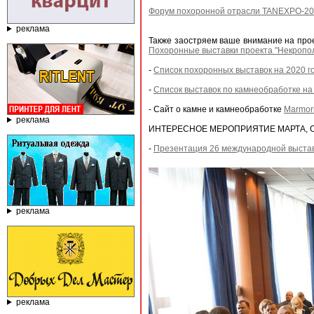
Форум похоронной отрасли TANEXPO-2020
реклама
Также заостряем ваше внимание на прое
Похоронные выставки проекта "Некропол
-
Список похоронных выставок на 2020 г
-
Список выставок по камнеобработке на
- Сайт о камне и камнеобработке
Marmori
реклама
ИНТЕРЕСНОЕ МЕРОПРИЯТИЕ МАРТА, О
-
Презентация 26 международной выставк
реклама
реклама