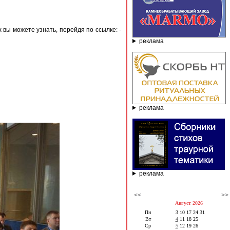
вы можете узнать, перейдя по ссылке: -
реклама
реклама
реклама
<<
>>
Август 2026
Пн
3
10
17
24
31
Вт
4
11
18
25
Ср
5
12
19
26