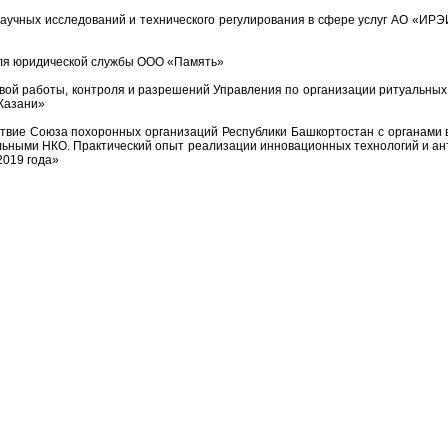
научных исследований и технического регулирования в сфере услуг АО «ИРЭИ
теля юридической службы ООО «Память»
овой работы, контроля и разрешений Управления по организации ритуальных 
 Казани»
твие Союза похоронных организаций Республики Башкортостан с органами
льными НКО. Практический опыт реализации инновационных технологий и а
2019 года»