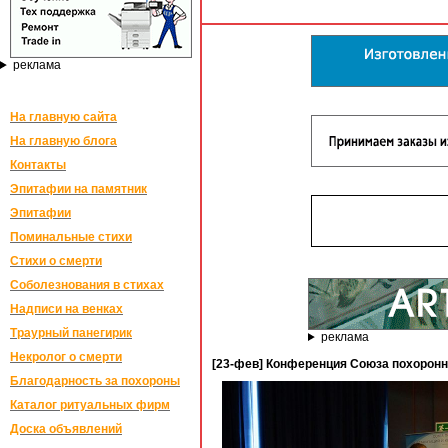
реклама
На главную сайта
На главную блога
Контакты
Эпитафии на памятник
Эпитафии
Поминальные стихи
Стихи о смерти
Соболезнования в стихах
Надписи на венках
Траурный панегирик
реклама
Некролог о смерти
[23-фев] Конференция Союза похоронны
Благодарность за похороны
Каталог ритуальных фирм
Доска объявлений