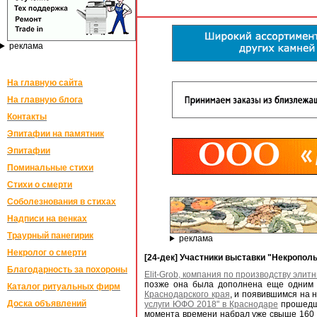
реклама
На главную сайта
На главную блога
Контакты
Эпитафии на памятник
Эпитафии
Поминальные стихи
Стихи о смерти
Соболезнования в стихах
Надписи на венках
Траурный панегирик
реклама
Некролог о смерти
[24-дек] Участники выставки "Некропол
Благодарность за похороны
Elit-Grob, компания по производству элит
позже она была дополнена еще одним
Каталог ритуальных фирм
Краснодарского края
, и появившимся на н
Доска объявлений
услуги ЮФО 2018" в Краснодаре
прошедш
момента времени набрал уже свыше 160 