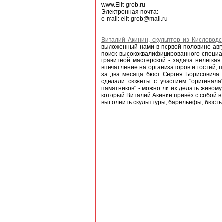
www.Elit-grob.ru
Электронная почта:
e-mail: elit-grob@mail.ru
Виталий Акинин, скульптор из Кисловодс
выложенный нами в первой половине авгу
поиск высококвалифицированного специал
гранитной мастерской - задача нелёгка
впечатление на организаторов и гостей, 
за два месяца бюст Сергея Борисовича 
сделали сюжеты с участием "оригинала
памятников" - можно ли их делать живому
который Виталий Акинин привёз с собой в
выполнить скульптуры, барельефы, бюсты 