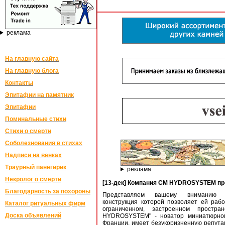
реклама
На главную сайта
На главную блога
Контакты
Эпитафии на памятник
Эпитафии
Поминальные стихи
Стихи о смерти
Соболезнования в стихах
Надписи на венках
Траурный панегирик
реклама
Некролог о смерти
[13-дек] Компания CM HYDROSYSTEM пр
Благодарность за похороны
Представляем вашему вниманию у
конструкция которой позволяет ей рабо
Каталог ритуальных фирм
ограниченном, застроенном простра
Доска объявлений
HYDROSYSTEM" - новатор миниатюрног
Франции, имеет безукоризненную репута