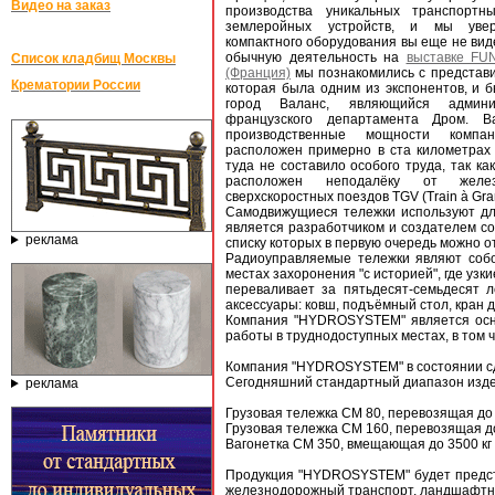
Видео на заказ
производства уникальных транспортн
землеройных устройств, и мы увер
компактного оборудования вы еще не ви
обычную деятельность на
выставке FU
Список кладбищ Москвы
(Франция)
мы познакомились с представи
Крематории России
которая была одним из экспонентов, и 
город Валанс, являющийся админи
французского департамента Дром. Ва
производственные мощности компа
расположен примерно в ста километрах 
туда не составило особого труда, так ка
расположен неподалёку от желез
сверхскоростных поездов TGV (Train à Gran
Самодвижущиеся тележки используют дл
является разработчиком и создателем со
реклама
списку которых в первую очередь можно о
Радиоуправляемые тележки являют собо
местах захоронения "с историей", где уз
переваливает за пятьдесят-семьдесят 
аксессуары: ковш, подъёмный стол, кран 
Компания "HYDROSYSTEM" является осно
работы в труднодоступных местах, в том 
Компания "HYDROSYSTEM" в состоянии сде
Сегодняшний стандартный диапазон издел
реклама
Грузовая тележка CM 80, перевозящая до
Грузовая тележка CM 160, перевозящая до
Вагонетка CM 350, вмещающая до 3500 кг 
Продукция "HYDROSYSTEM" будет предста
железнодорожный транспорт, ландшафтный