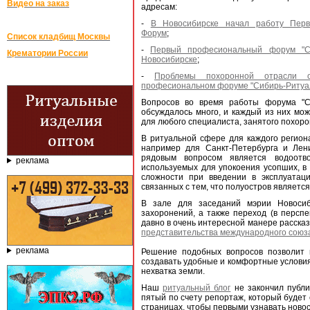
Видео на заказ
адресам:
-
В Новосибирске начал работу Пер
Форум
;
Список кладбищ Москвы
-
Первый професиональный форум "Си
Крематории России
Новосибирске
;
-
Проблемы похоронной отрасли 
професиональном форуме "Сибирь-Ритуа
Вопросов во время работы форума "С
обсуждалось много, и каждый из них мо
для любого специалиста, занятого похор
В ритуальной сфере для каждого региона
например для Санкт-Петербурга и Лен
рядовым вопросом является водоотв
реклама
используемых для упокоения усопших, в 
сложности при введении в эксплуатаци
связанных с тем, что полуостров являет
В зале для заседаний мэрии Новосиб
захоронений, а также переход (в перспе
давно в очень интересной манере рассказ
представительства международного союз
реклама
Решение подобных вопросов позволит 
создавать удобные и комфортные условия
нехватка земли.
Наш
ритуальный блог
не закончил публи
пятый по счету репортаж, который будет
страницах, чтобы первыми узнавать новост