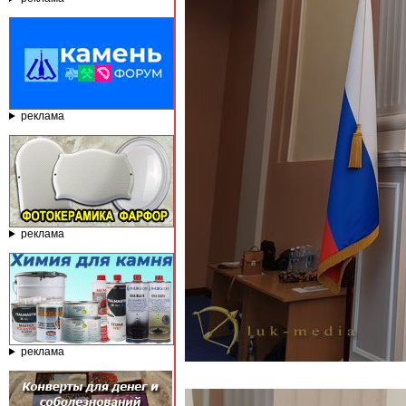
реклама
реклама
реклама