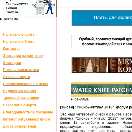
реклама
На главную сайта
На главную блога
Контакты
Эпитафии на памятник
Эпитафии
Поминальные стихи
Стихи о смерти
Соболезнования в стихах
Надписи на венках
Траурный панегирик
реклама
Некролог о смерти
[18-сен] "Сибирь-Ритуал 2018", форум 
Благодарность за похороны
Это наш четвертый очерк о работе Перв
форума "Сибирь - Ритуал 2018", кото
Каталог ритуальных фирм
сняли 12 сентябрям в здании Новос
Доска объявлений
предыдущих видеоролика, об
продолжительности доступны прос