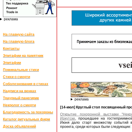
реклама
На главную сайта
На главную блога
Контакты
Эпитафии на памятник
Эпитафии
Поминальные стихи
Стихи о смерти
Соболезнования в стихах
Надписи на венках
Траурный панегирик
реклама
Некролог о смерти
[14-июл] Круглый стол посвященный пр
Благодарность за похороны
Открытие похоронной выставки "Некр
Иркутске
, прошедшее на гостеприимно
Каталог ритуальных фирм
Июня дало старт множеству событий в
Доска объявлений
проекта, среди которых были следующие: