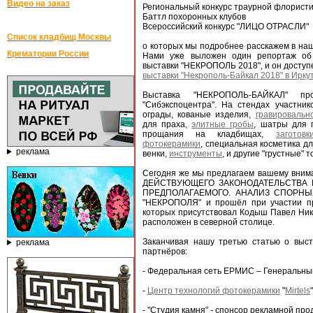
Видео на заказ
Региональный конкурс траурной флорист
Баттл похоронных клубов
Всероссийский конкурс "ЛИЦО ОТРАСЛИ"
Список кладбищ Москвы
о которых мы подробнее расскажем в на
Крематории России
Нами уже выложен один репортаж об 
выставки "НЕКРОПОЛЬ 2018", и он доступ
выставки "Некрополь-Байкал 2018" в Ирку
Выставка "НЕКРОПОЛЬ-БАЙКАЛ" п
"Сибэкспоцентра". На стендах участни
ограды, кованые изделия,
гравировальн
для праха,
элитные гробы
, шатры для 
прощания на кладбищах,
заготов
фотокерамики
, специальная косметика д
реклама
венки,
инструменты
, и другие "грустные" 
Сегодня же мы предлагаем вашему вни
ДЕЙСТВУЮЩЕГО ЗАКОНОДАТЕЛЬСТВА 
ПРЕДПОЛАГАЕМОГО. АНАЛИЗ СПОРНЫХ 
"НЕКРОПОЛЯ" и прошёл при участии пре
которых присутствовал Кодыш Павел Ник
расположен в северной столице.
Заканчивая нашу третью статью о выс
реклама
партнёров:
- Федеральная сеть ЕРМИС – Генеральн
-
Центр технологий фотокерамики
"
Mirtels
- "Студия камня" - спонсор рекламной п