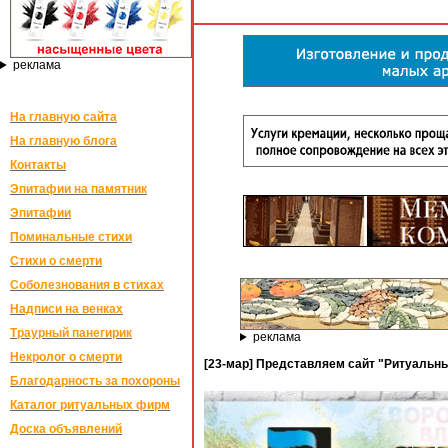
реклама
На главную сайта
На главную блога
Контакты
Эпитафии на памятник
Эпитафии
Поминальные стихи
Стихи о смерти
Соболезнования в стихах
Надписи на венках
Траурный панегирик
реклама
Некролог о смерти
[23-мар] Представляем сайт "Ритуальны
Благодарность за похороны
Каталог ритуальных фирм
Доска объявлений