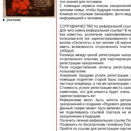
эти знания для потомков.
С помощью сервиса поиска захоронений
хроники семьи, чтобы будущие поколения 
Кликнув по ссылкам: биография, фото-ви
информацией о человеке.
реклама
СОТРУДНИЧЕСТВО по реферальной ссыл
Для чего нужна реферальная ссылка? В ч
Как известно, розничная единовременн
пользователя (не зарегистрированного 
кнопка «Оплатить» и нет кнопки «В черно
иметь возможность отсроченного плате
1000руб.
Разница между ценой регистрации захор
отсроченного платежа для партнеров-р
регистрации захоронения.
Поле осуществления оплаты регистрац
пользователям.
Ускорение продажи услуги регистрации 
помощью поднятия старой базы захороне
частные кладбища, а так же организации,
Стоимость услуги регистрации места зах
памятника, что для клиента будет очен
зарегистрировать их!
Рефералами могут быть агенты ритуал
захоронений и создания «Родового дерев
Данный сервис может быть включен в пере
же поделившись ссылкой портала на и
захоронение в будущем.
Получить личную реферальную ссылку По
Позвонить по бесплатному телефону Пор
Пройти по ссылке для регистрации партн