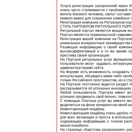
Услуга регистрации захоронений через 
очень часто сталкиваются с проблемой п
могилу близкого человека, смогут состав
немало важно для сохранения семейных т
Регистрация компании на Ритуальном пор
СТАТЬ ПАРТНЕРОМ РИТУАЛЬНОГО ПОРТ
Ритуальный портал является мощным инс
Портал является первоклассной современ
Регистрация вашей компании на Портале
уникальные конкурентные преимущества в
Размещая информацию о своей компании 
высокоэффективный и в то же время пр
престижа своей организации.
На Портале ритуальных услуг функциони
пользователи могут задавать интересую
администраторами сайта.
На Форуме есть возможность создавать 
консультации, обсуждать какие-либо про
только Российского пространства, но и ст
На Портале постоянно ведется раздел Н
рассказывается об успешных инновациях 
Любой пользователь Портала имеет во
успешно продвинуть свой бизнес, повысить
С помощью Платных услуг вы имеете воз
выделиться на фоне конкурентов своей ка
Инвентаризация кладбищ
Инвентаризацию кладбищ очень удобно пр
для всех желающих и проста в использо
содержащие информацию о точном распо
жизни покойного.
На странице «Карточка захоронения» расп