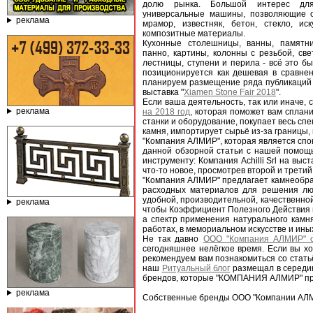
долю рынка. Большой интерес для
универсальные машины, позволяющие об
реклама
мрамор, известняк, бетон, стекло, и
композитные материалы.
Кухонные столешницы, ванны, памятни
панно, картины, колонны с резьбой, све
лестницы, ступени и перила - всё это бы
позиционируется как дешевая в сравне
планируем размещение ряда публикаций с
выставка "
Xiamen Stone Fair 2018
".
Если ваша деятельность, так или иначе, 
реклама
на 2018 год
, которая поможет вам сплан
станки и оборудование, покупает весь сп
камня, импортирует сырьё из-за границы,
"Компания АЛМИР", которая является сп
данной обзорной статьи с нашей помо
инструменту: Компания Achilli Srl на вы
что-то новое, просмотрев второй и трет
"Компания АЛМИР" предлагает камнеобра
расходных материалов для решения любы
удобной, производительной, качественной
реклама
чтобы Коэффициент Полезного Действия в
а спектр применения натурального камня
работах, в мемориальном искусстве и иных
Не так давно
ООО "Компания АЛМИР" о
сегодняшнее нелёгкое время. Если вы хо
рекомендуем вам познакомиться со стать
наш
Ритуальный блог
размещал в середин
брендов, которые "КОМПАНИЯ АЛМИР" про
реклама
Собственные бренды ООО "Компании АЛМ