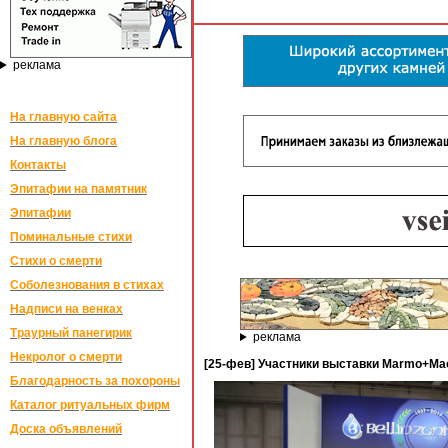
реклама
На главную сайта
На главную блога
Контакты
Эпитафии на памятник
Эпитафии
Поминальные стихи
Стихи о смерти
Соболезнования в стихах
Надписи на венках
Траурный панегирик
реклама
Некролог о смерти
[25-фев] Участники выставки Marmo+Mac 
Благодарность за похороны
Каталог ритуальных фирм
Доска объявлений