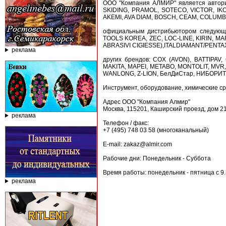
ООО "Компания АЛМИР" является автор
SKIDING, PRAMOL, SOTECO, VICTOR, I
AKEMI, AVA DIAM, BOSCH, CEAM, COLUMB
официальным дистрибьютором следую
TOOLS KOREA, ZEC, LOC-LINE, KIRIN, MA
ABRASIVI CIGIESSE),ITALDIAMANT/PENTA
реклама
других брендов: COX (AVON), BATTIPAV, 
MAKITA, MAPEI, METABO, MONTOLIT, MVR
WANLONG, Z-LION, БелДиСтар, НИБОРИТ,
Инструмент, оборудование, химические ср
Адрес ООО "Компания Алмир"
Москва, 115201, Каширский проезд, дом 21
реклама
Телефон / факс:
+7 (495) 748 03 58 (многоканальный)
E-mail: zakaz@almir.com
Рабочие дни: Понедельник - Суббота
Время работы: понедельник - пятница с 9.3
реклама