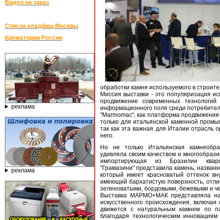
Видео на заказ
Список кладбищ Москвы
Крематории России
обработки камня используемого в строител
Миссия выставки - это популяризация ис
продвижение современных технологий 
реклама
информационного поля среди потребител
"Marmomac", как платформа продвижения 
только для итальянской каменной промы
так как эта важная для Италии отрасль о
него.
Но не только Итальянская камнеобр
удивляла своим качеством и многообрази
импортирующая из Бразилии кварц
"Грамазини" представила камень, названн
реклама
который имеет красноватый оттенок вну
имеющий бархатистую поверхность, отлив
зеленоватыми, бордовыми, бежевыми и ч
Выставка МАРМО+МАК представляла на 
искусственного происхождения, включая 
движется с натуральным камнем по па
благодаря технологическим инновациям