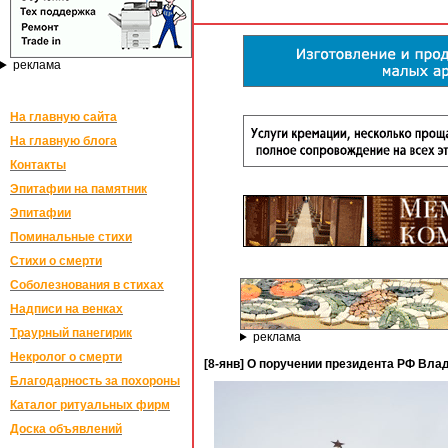
реклама
На главную сайта
На главную блога
Контакты
Эпитафии на памятник
Эпитафии
Поминальные стихи
Стихи о смерти
Соболезнования в стихах
Надписи на венках
Траурный панегирик
реклама
Некролог о смерти
[8-янв] О поручении президента РФ Вл
Благодарность за похороны
Каталог ритуальных фирм
Доска объявлений