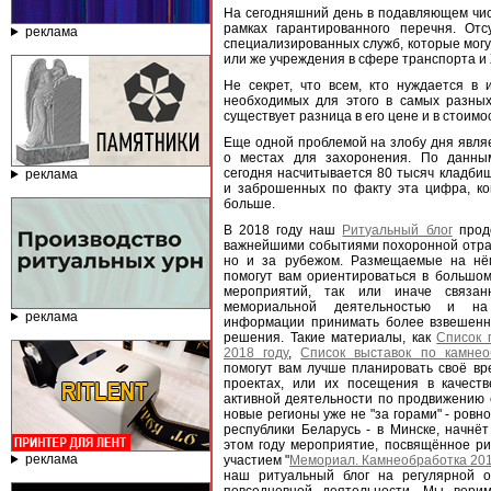
На сегодняшний день в подавляющем чис
рамках гарантированного перечня. От
реклама
специализированных служб, которые могу
или же учреждения в сфере транспорта и
Не секрет, что всем, кто нуждается в
необходимых для этого в самых разных
существует разница в его цене и в стоим
Еще одной проблемой на злобу дня явля
о местах для захоронения. По данны
сегодня насчитывается 80 тысяч кладбищ
реклама
и заброшенных по факту эта цифра, ко
больше.
В 2018 году наш
Ритуальный блог
продо
важнейшими событиями похоронной отрас
но и за рубежом. Размещаемые на нё
помогут вам ориентироваться в большом
мероприятий, так или иначе связа
мемориальной деятельностью и на
реклама
информации принимать более взвешенн
решения. Такие материалы, как
Список 
2018 году
,
Список выставок по камнео
помогут вам лучше планировать своё вр
проектах, или их посещения в качеств
активной деятельности по продвижению с
новые регионы уже не "за горами" - ровн
республики Беларусь - в Минске, начнё
этом году мероприятие, посвящённое р
реклама
участием "
Мемориал. Камнеобработка 20
наш ритуальный блог на регулярной 