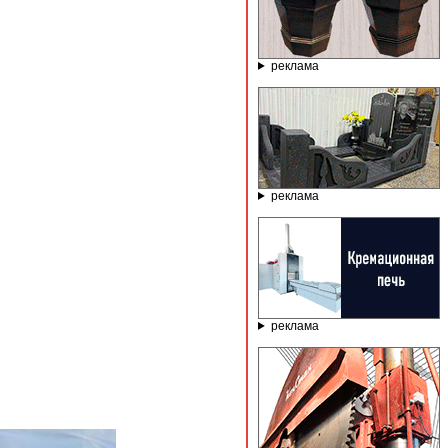
реклама
реклама
реклама