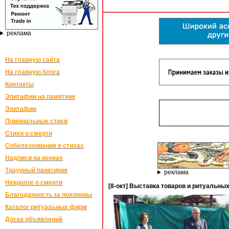
реклама
На главную сайта
На главную блога
Контакты
Эпитафии на памятник
Эпитафии
Поминальные стихи
Стихи о смерти
Соболезнования в стихах
Надписи на венках
Траурный панегирик
реклама
Некролог о смерти
[8-окт] Выставка товаров и ритуальны
Благодарность за похороны
Каталог ритуальных фирм
Доска объявлений