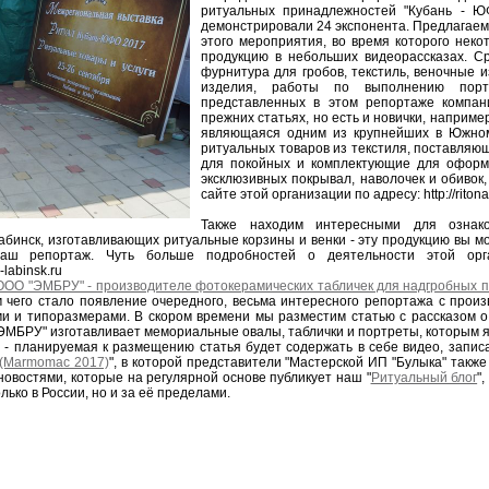
ритуальных принадлежностей "Кубань - Ю
демонстрировали 24 экспонента. Предлагае
этого мероприятия, во время которого неко
продукцию в небольших видеорассказах. Ср
фурнитура для гробов, текстиль, веночные 
изделия, работы по выполнению порт
представленных в этом репортаже компан
прежних статьях, но есть и новички, наприме
являющаяся одним из крупнейших в Южном
ритуальных товаров из текстиля, поставля
для покойных и комплектующие для оформл
эксклюзивных покрывал, наволочек и обивок,
сайте этой организации по адресу: http://ritona
Также находим интересными для ознак
абинск, изготавливающих ритуальные корзины и венки - эту продукцию вы мо
аш репортаж. Чуть больше подробностей о деятельности этой орг
l-labinsk.ru
ООО "ЭМБРУ" - производителе фотокерамических табличек для надгробных 
 чего стало появление очередного, весьма интересного репортажа с произ
ми и типоразмерами. В скором времени мы разместим статью с рассказом 
МБРУ" изготавливает мемориальные овалы, таблички и портреты, которым я
" - планируемая к размещению статья будет содержать в себе видео, записа
(Marmomac 2017)
", в которой представители "Мастерской ИП "Булыка" также
а новостями, которые на регулярной основе публикует наш "
Ритуальный блог
"
ько в России, но и за её пределами.