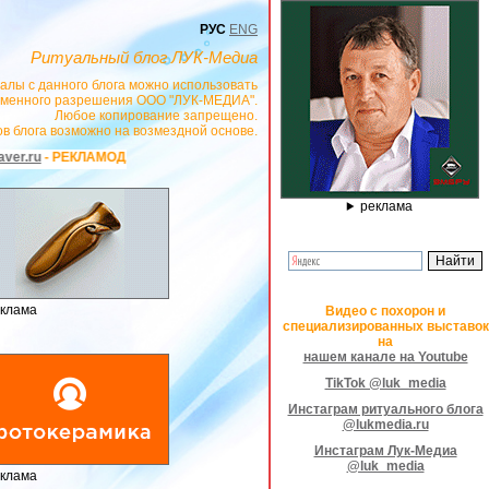
РУС
ENG
Ритуальный блог ЛУК-Медиа
алы с данного блога можно использовать
сьменного разрешения ООО "ЛУК-МЕДИА".
Любое копирование запрещено.
в блога возможно на возмездной основе.
 ИП Павленко С.В. ИНН: 233008852896. Erid: 2SDnjeX37Dc ***
ПО ФАВО
реклама
клама
Видео с похорон и
специализированных выставок
на
нашем канале на Youtube
TikTok @luk_media
Инстаграм ритуального блога
@lukmedia.ru
Инстаграм Лук-Медиа
@luk_media
клама