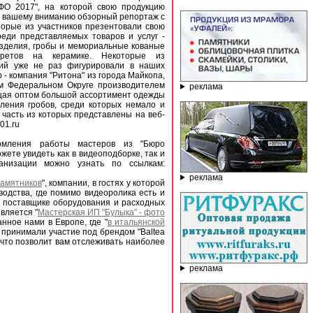
ФО 2017", на которой свою продукцию
м вашему вниманию обзорный репортаж с
торые из участников презентовали свою
еди представляемых товаров и услуг -
изделия, гробы и мемориальные кованые
ретов на керамике. Некоторые из
ий уже не раз фигурировали в наших
р - компания "Ритона" из города Майкопа,
 Федеральном Округе производителем
реклама
ющая оптом большой ассортимент одежды
ения гробов, среди которых немало и
 часть из которых представлены на веб-
01.ru
омления работы мастеров из "Бюро
жете увидеть как в видеоподборке, так и
анизации можно узнать по ссылкам:
реклама
памятников
", компании, в гостях у которой
водства, где помимо видеоролика есть и
о поставщике оборудования и расходных
вляется "
Мастерская ИП "Булыка" - фото
нное нами в Европе, где "
в итальянской
 принимали участие под брендом "Baltea
, что позволит вам отслеживать наиболее
реклама