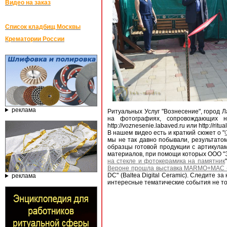
Видео на заказ
Список кладбищ Москвы
Крематории России
реклама
Ритуальных Услуг "Вознесение", город Л
на фотографиях, сопровождающих н
http://voznesenie.labaved.ru или http://ritua
В нашем видео есть и краткий сюжет о "
мы не так давно побывали, результатом
образцы готовой продукции с артикула
материалов, при помощи которых ООО "Э
на стекле и фотокерамика на памятник
Вероне прошла выставка MARMO+MAC 
DC" (Baltea Digital Ceramic). Следите з
реклама
интересные тематические события не тол