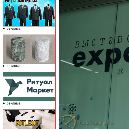
реклама
реклама
реклама