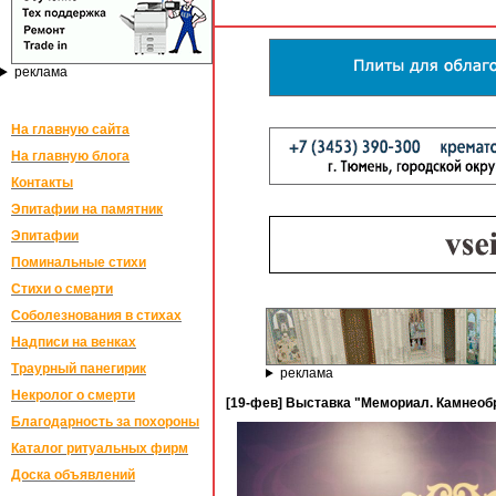
реклама
На главную сайта
На главную блога
Контакты
Эпитафии на памятник
Эпитафии
Поминальные стихи
Стихи о смерти
Соболезнования в стихах
Надписи на венках
Траурный панегирик
реклама
Некролог о смерти
[19-фев] Выставка "Мемориал. Камнеобр
Благодарность за похороны
Каталог ритуальных фирм
Доска объявлений