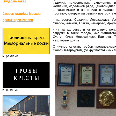
Видео на заказ
изделия, применяемых технологиях, 
компании, модельном ряде, ценовом диап
с заказчиками и заострили внимание 
поставок, которую мы решили повторить е
Список кладбищ Москвы
- на восток: Сахалин, Лесозаводск, Ус
Крематории России
Спасск-Дальний, Абакан, Кемерово, Иркутс
- на запад, север и юг регулярно рег
отгрузки в такие города, как: Магнитого
Сургут, Омск, Новосибирск, Барнаул, Т
некоторые другие.
Отличное качество гробов, производимы
Санкт-Петербургом, где круг постоянных 
реклама
реклама