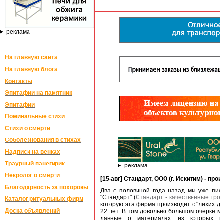
реклама
На главную сайта
На главную блога
Контакты
Эпитафии на памятник
Эпитафии
Поминальные стихи
Стихи о смерти
Соболезнования в стихах
Надписи на венках
Траурный панегирик
реклама
Некролог о смерти
[15-авг] Стандарт, ООО (г. Искитим) - п
Благодарность за похороны
Два с половиной года назад мы уже п
"Стандарт" (
Стандарт - качественные гр
Каталог ритуальных фирм
которую эта фирма производит с "лихих д
Доска объявлений
22 лет. В том довольно большом очерке
данные о материалах, из которых п