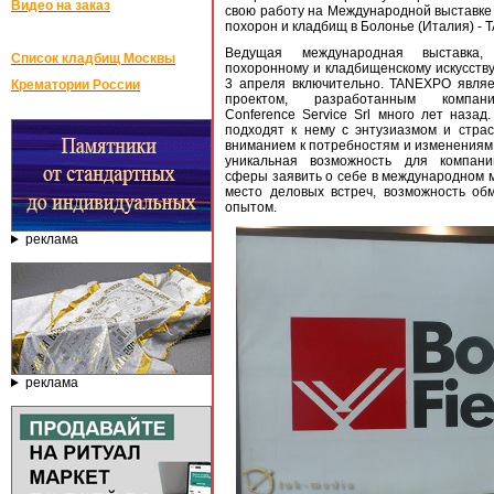
Видео на заказ
свою работу на Международной выставке
похорон и кладбищ в Болонье (Италия) -
Ведущая международная выставка,
Список кладбищ Москвы
похоронному и кладбищенскому искусству
3 апреля включительно. TANEXPO явля
Крематории России
проектом, разработанным компани
Conference Service Srl много лет назад
подходят к нему с энтузиазмом и стра
вниманием к потребностям и изменениям 
уникальная возможность для компани
сферы заявить о себе в международном м
место деловых встреч, возможность об
опытом.
реклама
реклама