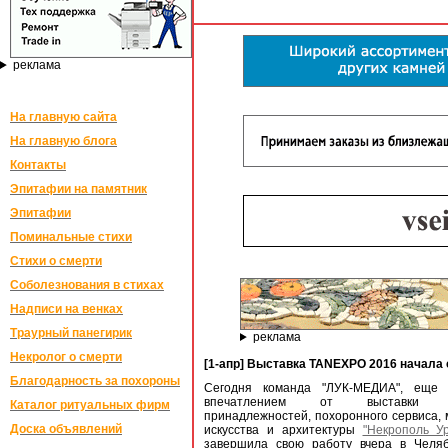
реклама
На главную сайта
На главную блога
Контакты
Эпитафии на памятник
Эпитафии
Поминальные стихи
Стихи о смерти
Соболезнования в стихах
Надписи на венках
Траурный панегирик
реклама
Некролог о смерти
[1-апр] Выставка TANEXPO 2016 начала 
Благодарность за похороны
Сегодня команда "ЛУК-МЕДИА", еще 
впечатлением от выставки по
Каталог ритуальных фирм
принадлежностей, похоронного сервиса,
Доска объявлений
искусства и архитектуры
"Некрополь У
завершила свою работу вчера в Челяб