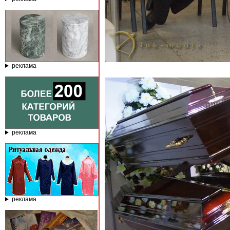
реклама
реклама
реклама