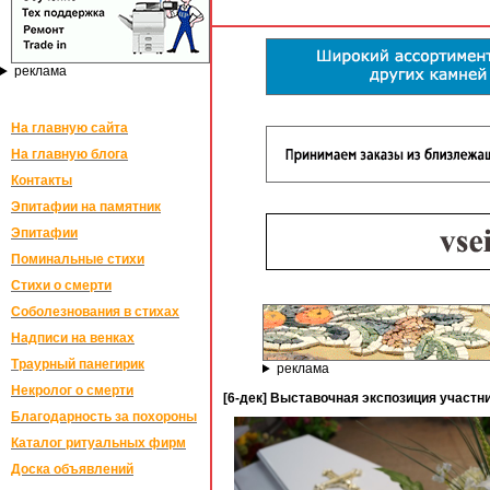
реклама
На главную сайта
На главную блога
Контакты
Эпитафии на памятник
Эпитафии
Поминальные стихи
Стихи о смерти
Соболезнования в стихах
Надписи на венках
Траурный панегирик
реклама
Некролог о смерти
[6-дек] Выставочная экспозиция участн
Благодарность за похороны
Каталог ритуальных фирм
Доска объявлений