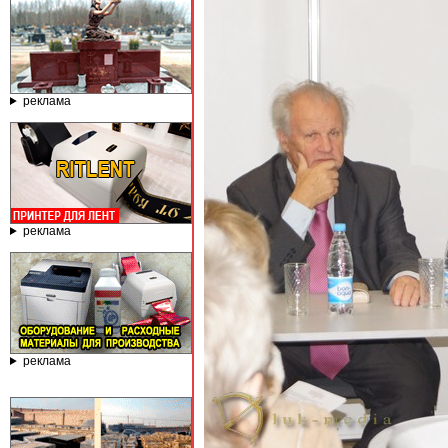
реклама
реклама
реклама