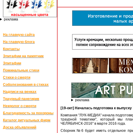
реклама
На главную сайта
На главную блога
Контакты
Эпитафии на памятник
Эпитафии
Поминальные стихи
Стихи о смерти
Соболезнования в стихах
Надписи на венках
Траурный панегирик
реклама
Некролог о смерти
[19-окт] Началась подготовка к выпуск
Благодарность за похороны
Компания "ЛУК-МЕДИА" начала подготовку к
траурной тематики", который мы пла
Каталог ритуальных фирм
ЧЕЛЯБИНСК-2016" в марте 2016 года.
Доска объявлений
Сборник №6 будет иметь отдельное при