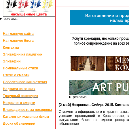
реклама
На главную сайта
На главную блога
Контакты
Эпитафии на памятник
Эпитафии
Поминальные стихи
Стихи о смерти
Соболезнования в стихах
Надписи на венках
Траурный панегирик
реклама
Некролог о смерти
[2-май] Некрополь-Сибирь 2015. Компан
Благодарность за похороны
С момента официального открытия выстав
успехом прошедшей в Красноярске,
Каталог ритуальных фирм
ритуальном блоге ни одного репорта
Доска объявлений
объяснение.