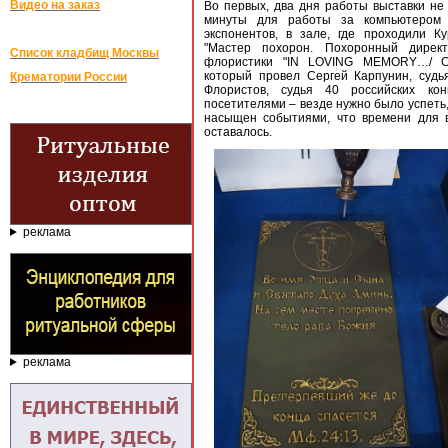
Видео на заказ
Во первых, два дня работы выставки не
минуты для работы за компьютером
экспонентов, в зале, где проходили 
"Мастер похорон. Похоронный директ
Список кладбищ Москвы
флористики "IN LOVING MEMORY…/ 
который провел Сергей Карпунин, суд
Крематории России
Флористов, судья 40 российских ко
посетителями – везде нужно было успеть,
насыщен событиями, что времени для 
оставалось.
реклама
реклама