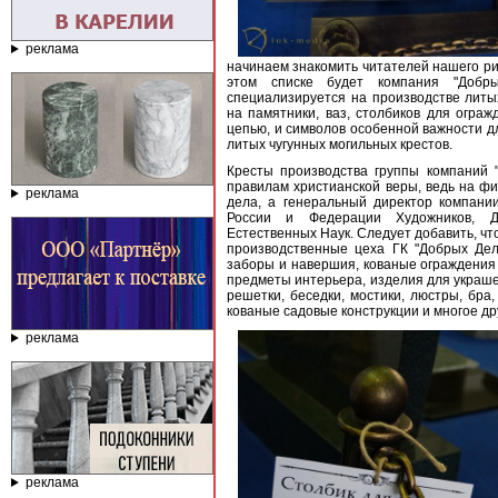
реклама
начинаем знакомить читателей нашего рит
этом списке будет компания "Добр
специализируется на производстве литы
на памятники, ваз, столбиков для огра
цепью, и символов особенной важности дл
литых чугунных могильных крестов.
Кресты производства группы компаний 
правилам христианской веры, ведь на ф
реклама
дела, а генеральный директор компани
России и Федерации Художников, Д
Естественных Наук. Следует добавить, чт
производственные цеха ГК "Добрых Дел
заборы и навершия, кованые ограждения 
предметы интерьера, изделия для украше
решетки, беседки, мостики, люстры, бра
кованые садовые конструкции и многое др
реклама
реклама