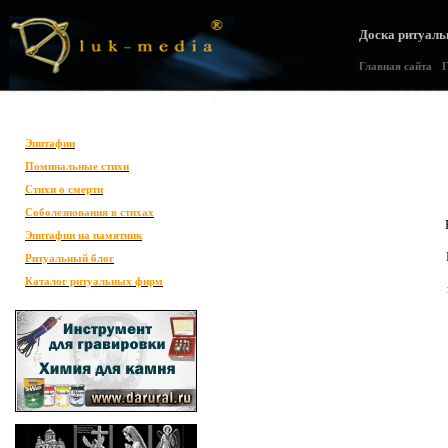
Доска ритуаль
Главная сайта
•
Г
Эпитафии
Поминальные стихи
Стихи о смерти
Соболезнования в стихах
Эпитафии на памятник
Ритуальный блог
Каталог ритуальных фирм