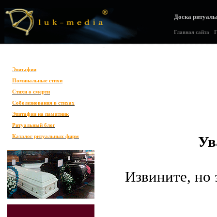
Доска ритуаль
Главная сайта
•
Г
Эпитафии
Поминальные стихи
Стихи о смерти
Соболезнования в стихах
Эпитафии на памятник
Ритуальный блог
Каталог ритуальных фирм
Ув
Извините, но