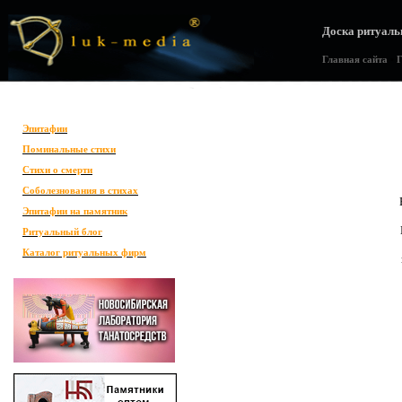
Доска ритуаль
Главная сайта
•
Г
Эпитафии
Поминальные стихи
Стихи о смерти
Соболезнования в стихах
Эпитафии на памятник
Ритуальный блог
Каталог ритуальных фирм