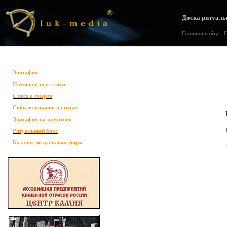
Доска ритуаль
Главная сайта
•
Г
Эпитафии
Поминальные стихи
Стихи о смерти
Соболезнования в стихах
Эпитафии на памятник
Ритуальный блог
Каталог ритуальных фирм