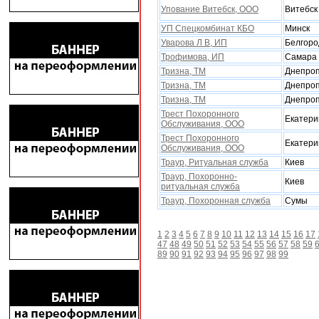
Упование Витебск, ООО
Витебск
УП Спецкомбинат КБО
Минск
Уварова Л В, ИП
Белгоро
Трофимова, ИП
Самара
Тризна, ТМ
Днепроп
Тризна, ТМ
Днепроп
Тризна, ТМ
Днепроп
Трест Похоронного
Екатери
Обслуживания, ООО
Трест Похоронного
Екатери
Обслуживания, ООО
Траур, Ритуальная служба
Киев
Траур, Поxоронно-
Киев
ритуальная служба
Траур, Поxоронная служба
Сумы
1
2
3
4
5
6
7
8
9
10
11
12
13
14
15
16
17
47
48
49
50
51
52
53
54
55
56
57
58
59
89
90
91
92
93
94
95
96
97
98
99