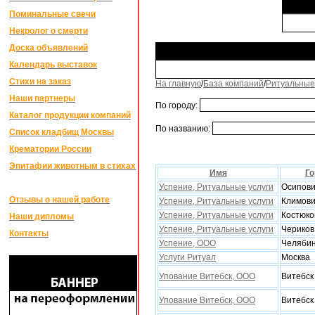
Поминальные свечи
Некролог о смерти
Доска объявлений
Календарь выставок
Стихи на заказ
На главную
/
База компаний
/
Ритуальные
Наши партнеры
По городу:
Каталог продукции компаний
По названию:
Список кладбищ Москвы
Крематории России
Эпитафии животным в стихах
Имя
Го
Успение, Ритуальные услуги
Осипов
Отзывы о нашей работе
Успение, Ритуальные услуги
Климов
Успение, Ритуальные услуги
Костюко
Наши дипломы
Успение, Ритуальные услуги
Чериков
Контакты
Успение, ООО
Челябин
Услуги Ритуал
Москва
Упование Витебск, ООО
Витебск
Упование Витебск, ООО
Витебск