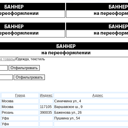
е товары
/Одежда, текстиль
Город
Индекс
Адрес
Москва
Синичкина ул., 4
Москва
117105
Варшавское ш., 9
Рязань
390035
Баженова ул., 26
Уфа
Пушкина ул., 54
Уфа