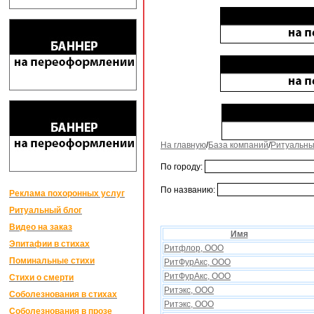
На главную
/
База компаний
/
Ритуальны
По городу:
По названию:
Реклама похоронных услуг
Ритуальный блог
Видео на заказ
Имя
Эпитафии в стихах
Ритфлор, ООО
Поминальные стихи
РитФурАкс, ООО
РитФурАкс, ООО
Стихи о смерти
Ритэкс, ООО
Соболезнования в стихах
Ритэкс, ООО
Соболезнования в прозе