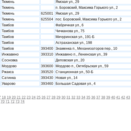
Тюмень
Ямская ул., 29
Тюмень
п. Боровский, Максима Горького ул., 2
Тюмень
625001
Ямская ул., 29
Тюмень
625504
пос. Боровский, Максима Горького ул., 2
Тамбов
Фабричная ул., 6
Тамбов
Чичканова ул., 75
Тамбов
Мичуринская ул., 191-Б
Тамбов
Астраханская ул., 198
Тамбов
393400
Знаменка п., Механизаторов пер., 10
Инжавино
393310
Инжавино п., Ленинская ул., 39
Сосновка
Деповская ул., 20
Мордово
393600
Мордово п., Октябрьская ул., 59
Ржакса
393520
Станционная ул., 50-Б
Сатинка
393430
Новая ул., 14
Уварово
393460
Большая Садовая ул., 4
7
18
19
20
21
22
23
24
25
26
27
28
29
30
31
32
33
34
35
36
37
38
39
40
41
42
43
70
71
72
73
74