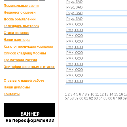
Риус, ЗАО
Поминальные свечи
Риус, ЗАО
Некролог о смерти
Риус, ЗАО
Риус, ЗАО
Доска объявлений
РМК, ООО
Календарь выставок
РМК, ООО
Стихи на заказ
РМК, ООО
Наши партнеры
РМК, ООО
Каталог продукции компаний
РМК, ООО
РМК, ООО
Список кладбищ Москвы
РМК, ООО
Крематории России
РМК, ООО
Эпитафии животным в стихах
РМК, ООО
РМК, ООО
Отзывы о нашей работе
РМК, ООО
Наши дипломы
Контакты
1
2
3
4
5
6
7
8
9
10
11
12
13
14
15
16
1
57
58
59
60
61
62
63
64
65
66
67
68
69