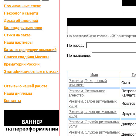
Поминальные свечи
Некролог о смерти
Доска объявлений
Календарь выставок
Стихи на заказ
На главную
/
База компаний
/
Транспортн
Наши партнеры
По городу:
Каталог продукции компаний
По названию:
Список кладбищ Москвы
Крематории России
Эпитафии животным в стихах
Имя
Го
Реквием, Поxоронный
Омск
комплекс
Отзывы о нашей работе
Реквием, Ритуальное
Петропа
Наши дипломы
агенство
Камчатс
Контакты
Реквием, салон ритуальных
Иркутск
услуг
Реквием, салон ритуальных
Иркутск
услуг
Реквием, Служба ритуальныx
Днепроп
услуг
Реквием, Служба ритуальныx
Днепроп