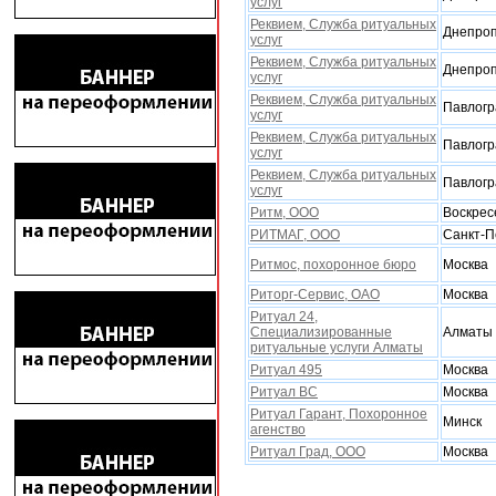
услуг
Реквием, Служба ритуальныx
Днепроп
услуг
Реквием, Служба ритуальныx
Днепроп
услуг
Реквием, Служба ритуальныx
Павлогр
услуг
Реквием, Служба ритуальныx
Павлогр
услуг
Реквием, Служба ритуальныx
Павлогр
услуг
Ритм, ООО
Воскрес
РИТМАГ, ООО
Санкт-П
Ритмос, похоронное бюро
Москва
Риторг-Сервис, ОАО
Москва
Ритуал 24,
Специализированные
Алматы
ритуальные услуги Алматы
Ритуал 495
Москва
Ритуал ВС
Москва
Ритуал Гарант, Похоронное
Минск
агенство
Ритуал Град, ООО
Москва