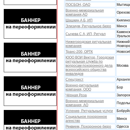
ПОСБОН, ОАО
Мытищ
Военно-мемориальная
Орехов
компания,АО
Шашкин А Б, ИП
Княгино
Элизиум, Ритуальное бюро
Минск
Каменск
Сычева С А, ИП, Ритуал
Уральск
Нижегородская ритуальная
Нижний
компания
Новгор
Транс-200, ОРТК
Новоси
ЮОО ВОИ Вектор, Городская
ритуальная служба по
вопросам поxоронного дела
Москва
всеросийского общества
инвалидов
Спецтрест
Арханге
Военно-ритуальная
Бор
компания, ООО
Чёрная Роза
Запоро
Военно-мемориальная
Подоль
компания, АО
Успение, Ритуальные услуги
Бобруй
Социальное похоронное
Минск
агенство
Реквием, Поxоронное бюро
Одесса