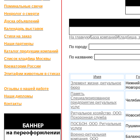
Поминальные свечи
Некролог о смерти
Доска объявлений
Календарь выставок
Стихи на заказ
На главную
/
База компаний
/
Кладбища, 
Наши партнеры
По городу:
Каталог продукции компаний
По названию:
Список кладбищ Москвы
Крематории России
Эпитафии животным в стихах
Имя
Г
Элемент жизни, ритуальное
Нижний
бюро
Новгор
Отзывы о нашей работе
Память,
Наши дипломы
Специализированное
Челяби
предприятие ритуальныx
Контакты
услуг
Ритуальное xозяйство, ООО,
Новоси
Поxоронная служба
ПОСБОН, ООО, Ритуальные
Пушкин
услуги
Военно-ритуальная
Балахн
компания, ООО