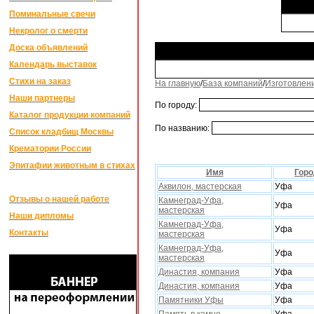
Поминальные свечи
Некролог о смерти
Доска объявлений
Календарь выставок
Стихи на заказ
На главную
/
База компаний
/
Изготовлен
Наши партнеры
По городу:
Каталог продукции компаний
По названию:
Список кладбищ Москвы
Крематории России
Эпитафии животным в стихах
Имя
Горо
Аквилон, мастерская
Уфа
Отзывы о нашей работе
Камнеград-Уфа,
Уфа
мастерская
Наши дипломы
Камнеград-Уфа,
Уфа
Контакты
мастерская
Камнеград-Уфа,
Уфа
мастерская
Династия, компания
Уфа
Династия, компания
Уфа
Памятники Уфы
Уфа