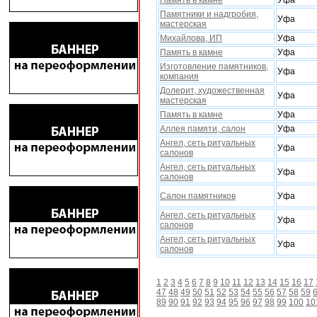
Память в камне
Уфа
Памятники и надгробия,
Уфа
мастерская
Михайлова, ИП
Уфа
Память в камне
Уфа
Изготовление памятников,
Уфа
компания
Долерит, художественная
Уфа
мастерская
Память в камне
Уфа
Аллея памяти, салон
Уфа
Ангел, сеть ритуальных
Уфа
салонов
Ангел, сеть ритуальных
Уфа
салонов
Салон памятников
Уфа
Ангел, сеть ритуальных
Уфа
салонов
Ангел, сеть ритуальных
Уфа
салонов
1
2
3
4
5
6
7
8
9
10
11
12
13
14
15
16
17
47
48
49
50
51
52
53
54
55
56
57
58
59
89
90
91
92
93
94
95
96
97
98
99
100
10